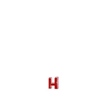
image_box_shadow_effects= »no-shadow »
image_alignment= »aligncenter » image_link= »no-
link » target= »_self » animation_loading= »no »
animation_loading_effects= »fade_in »]
[az_blank_divider height_value= »30″]
[/vc_column_inner][vc_column_inner width= »1/2″]
[az_column_text animation_loading= »no »
animation_loading_effects= »fade_in »]
30ème Festival
International du
Film d’Histoire de
Pessac