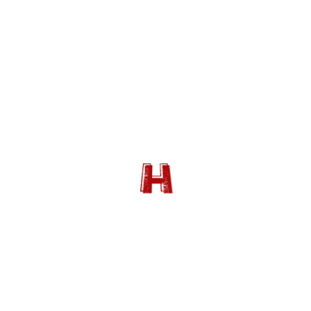
26 AVRIL 2026
Evénement : Exposition « Le
chantier invisible »
25 MARS 2026
Sortie cinéma : L’île de la
Demoiselle