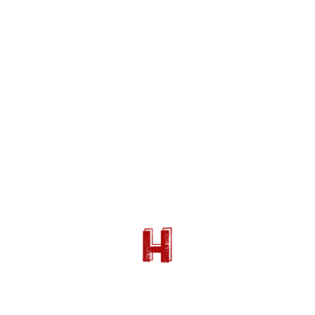
lt » bgposition= »top left » bgrepeat= »no-repeat » bgatta
opacity= »0.70″ video_opacity_overlay= »0.70″ padding= »n
»1/1″][vc_row_inner][vc_column_inner width= »1/2″][az_co
ook_btn= »enabled » twitter_btn= »enabled »][az_blank_divi
][vc_column_inner width= »1/1″][az_column_text animation_
l » div_type= »fat-solid-div » margin_top_value= »30″ margi
lumn_inner][/vc_row_inner][vc_row_inner][vc_column_inner w