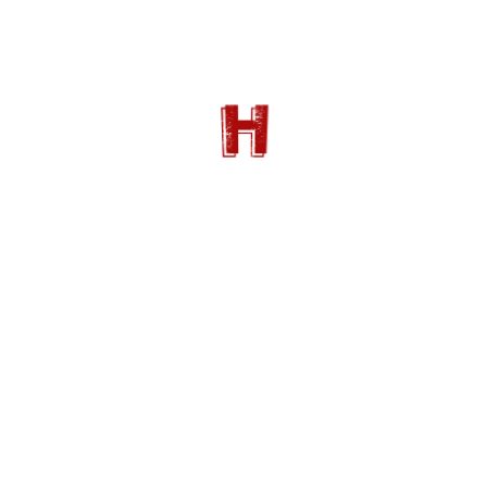
Sortie cinéma : Nuremberg
14 JANVIER 2026
Sortie cinéma : L’affaire Bojarski