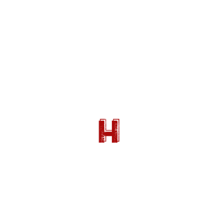
 Cluzet, Jane Seymour,
me époque)
n mai 1789 à la chute de
des épisodes héroïques et
n française à travers le
Danton, Robespierre, La
moulins).