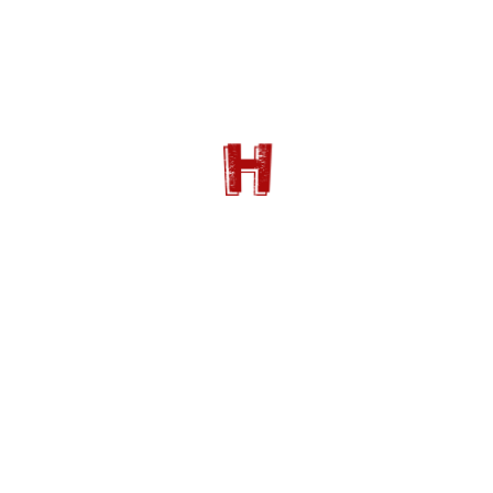
Burt Lancaster dans "AU FIL DE L'EPEE" de
Guy Hamilton (1959)
Malgré l’échec retentissant de
Howard le révolté
en
1940 et la frilosité des studios à réinvestir
cinématographiquement la période, deux films vont
néanmoins aborder le confilt au cours des années 50.
Dans
Duel d’espions
, sorti en 1957, John Sturges met
en scène Cornel Wilde dans la peau de l’un des
pionniers des services secrets américains chargés