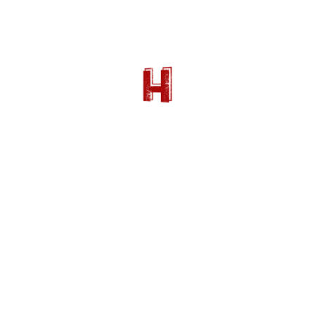
(d’Auschwitz aux terribles marches de la
mort) et s’intéresse particulièrement à la
genèse de son engagement en faveur du
droit des femmes qui aboutira à sa célèbre
loi sur le droit à l’avortement du 17 janvier
1975. Il rend ainsi hommage à ses combats,
soulignant son implication les luttes
féministes, antiracistes et les politiques
mémorielles
.
France
Réalisé par Olivier Dahan
Avec Elsa Zylberstein, Rebecca