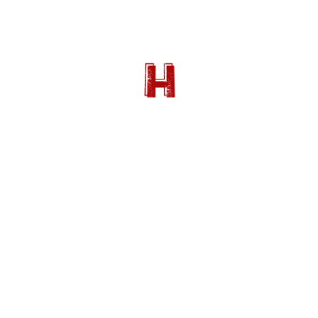
Katherine Orrison, auteure de « Written in
Stone: Making Cecil B. DeMille’s Epic, The
Ten Commandments » (VO)
Blu-ray 2 :
Commentaire audio de Katherine Orrison,
auteure de « Written in Stone: Making
Cecil B. DeMille’s Epic, The Ten
Commandments » (VO)
Blu-ray 3:
Commentaire audio de Katherine Orrison,
auteure de « Written in Stone: Making
Cecil B. DeMille’s Epic, The Ten
Commandments » (VO)
Archive: l’avant-première de LES DIX
COMMANDEMENTS à New York
Les bandes annonces: « making-of » de
1956 / 1966 / 1989