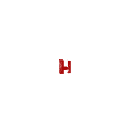
Produite par Michael Hirst (le créateur des
Tudors
) pour la chaîne HISTORY, la série
explore toutes les aspects de la civilisation
scandinave – des campagnes de pillages
aux traditions cultuelles – et demeure une
référence sur la représentation des
« normands » à l’écran. Le succès de la série
fut qu’elle est à l’origine d’un véritable
regain d’intérêt mondial pour le monde
scandinave.
© MGM Television/HISTORY Channel